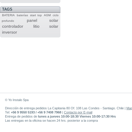
TAGS
BATERIA
baterías
start top
AGM
ciclo
panel solar
profundo
controlador
litio
solar
inversor
© Yo Instalo Spa
Dirección de entrega pedidos La Capitania 80 Of. 108 Las Condes - Santiago. Chile |
Ma
Tel:
+56 9 9550 5193 / +56 9 7408 7968
|
Contacto por E-mail
Entrega de pedidos de
lunes a jueves 10:00-18:30 Viernes 10:00-17:30 Hrs
Las entregas en la oficina se hacen 24 hrs. posterior a la compra