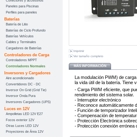
Conectores y accesorios
Paneles para Piscinas
Perfiles para paneles
Baterías
Batería de Litio
Baterías de Ciclo Profundo
Baterías Vehículos
Cables y Terminales
Cargadores de Baterías
Imprimir
Controladores de Carga
Ver tamaño completo
Controladores MPPT
MÁS INFORMACIÓN
Controladores Normales
Inversores y Cargadores
La modulación PWM) de carga 
Aire acondicionado
la vida útil de la batería. Tiene
Convertidores DC - DC
- Carga PWM eficiente, que pued
Inversor On Grid (Grid Tie)
rendimiento del sistema solar.
Inversor Onda Pura
- Interruptor electrónico
Inversores Cargadores (UPS)
- Reconoce automáticamente dí
Luces en 12V
- Función de temporizador Inte
Ampolletas LED 12V E27
- Compensación de temperatura 
- Protección Electrónica sobrec
Focos exterior 12V
- Protección conexión errónea d
Otras Luces LED 12V
Proyectores de Área 12V