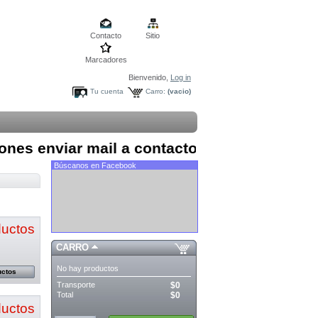
Contacto
Sitio
Marcadores
Bienvenido,
Log in
Tu cuenta
Carro:
(vacio)
ones enviar mail a contacto@yoinstalo.cl
Búscanos en Facebook
ductos
CARRO
No hay productos
uctos
Transporte
$0
Total
$0
ductos