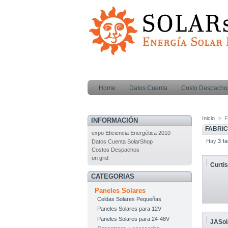
Home
Datos Cuenta
Costo Despacho
Inicio
>
F
INFORMACIÓN
FABRI
expo Eficiencia Energética 2010
Hay
3 fa
Datos Cuenta SolarShop
Costos Despachos
on grid
Curti
CATEGORIAS
Paneles Solares
Celdas Solares Pequeñas
Paneles Solares para 12V
Paneles Solares para 24-48V
JASol