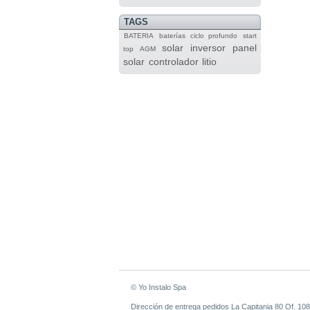
TAGS
BATERIA
baterías
ciclo profundo
start
solar
inversor
panel
top
AGM
solar
controlador
litio
© Yo Instalo Spa
Dirección de entrega pedidos La Capitania 80 Of. 108