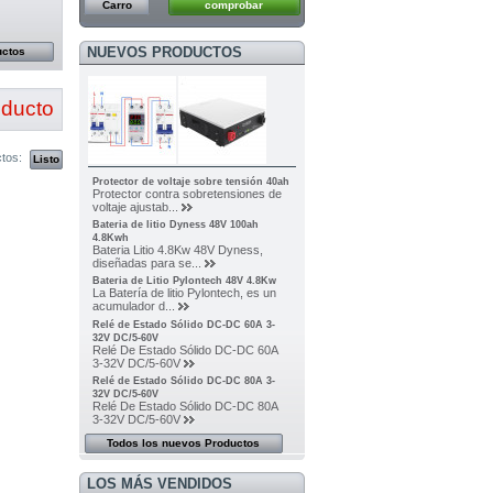
Carro
comprobar
NUEVOS PRODUCTOS
uctos
oducto
tos:
Protector de voltaje sobre tensión 40ah
Protector contra sobretensiones de
voltaje ajustab...
Bateria de litio Dyness 48V 100ah
4.8Kwh
Bateria Litio 4.8Kw 48V Dyness,
diseñadas para se...
Bateria de Litio Pylontech 48V 4.8Kw
La Batería de litio Pylontech, es un
acumulador d...
Relé de Estado Sólido DC-DC 60A 3-
32V DC/5-60V
Relé De Estado Sólido DC-DC 60A
3-32V DC/5-60V
Relé de Estado Sólido DC-DC 80A 3-
32V DC/5-60V
Relé De Estado Sólido DC-DC 80A
3-32V DC/5-60V
Todos los nuevos Productos
LOS MÁS VENDIDOS