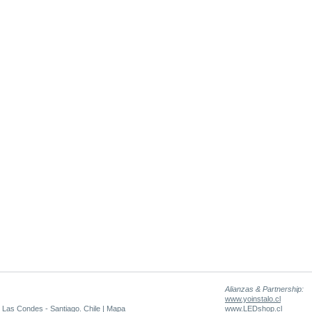
Alianzas & Partnership:
www.yoinstalo.cl
 Las Condes - Santiago. Chile |
Mapa
www.LEDshop.cl