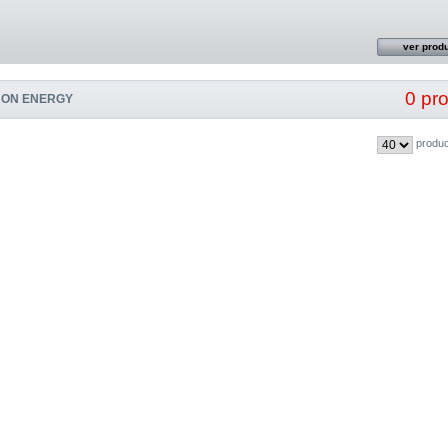
ver prod
0 pr
RON ENERGY
produc