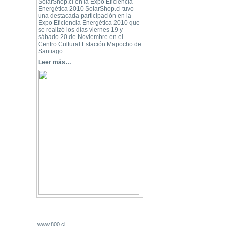
SolarShop.cl en la Expo Eficiencia
Energética 2010 SolarShop.cl tuvo
una destacada participación en la
Expo Eficiencia Energética 2010 que
se realizó los días viernes 19 y
sábado 20 de Noviembre en el
Centro Cultural Estación Mapocho de
Santiago.
Leer más…
www.800.cl