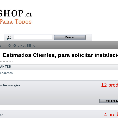
s
On Grid Net-Billing
Estimados Clientes, para solicitar instalaci
abricantes
CANTES
bricantes.
12 pro
ss Tecnologies
ver prod
4 pro
ar