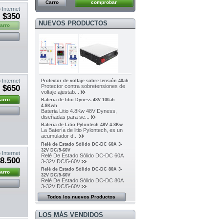
Carro
comprobar
 Internet
$350
NUEVOS PRODUCTOS
carro
 Internet
Protector de voltaje sobre tensión 40ah
Protector contra sobretensiones de
$650
voltaje ajustab...
carro
Bateria de litio Dyness 48V 100ah
4.8Kwh
Bateria Litio 4.8Kw 48V Dyness,
diseñadas para se...
Bateria de Litio Pylontech 48V 4.8Kw
La Batería de litio Pylontech, es un
acumulador d...
Relé de Estado Sólido DC-DC 60A 3-
32V DC/5-60V
 Internet
Relé De Estado Sólido DC-DC 60A
8.500
3-32V DC/5-60V
Relé de Estado Sólido DC-DC 80A 3-
carro
32V DC/5-60V
Relé De Estado Sólido DC-DC 80A
3-32V DC/5-60V
Todos los nuevos Productos
LOS MÁS VENDIDOS