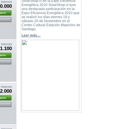
SolarShop.cl en la Expo Eficiencia
 Internet
Energética 2010 SolarShop.cl tuvo
0.000
una destacada participación en la
Expo Eficiencia Energética 2010 que
carro
se realizó los días viernes 19 y
sábado 20 de Noviembre en el
Centro Cultural Estación Mapocho de
Santiago.
Leer más…
 Internet
1.100
carro
 Internet
2.000
carro
 Internet