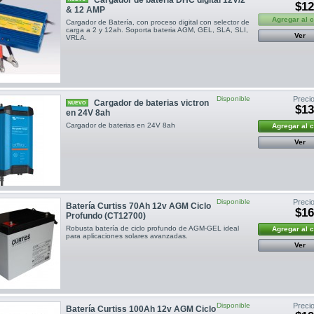
$12
& 12 AMP
Agregar al 
Cargador de Batería, con proceso digital con selector de
carga a 2 y 12ah. Soporta bateria AGM, GEL, SLA, SLI,
Ver
VRLA.
Disponible
Precio
Cargador de baterias victron
NUEVO
$13
en 24V 8ah
Cargador de baterias en 24V 8ah
Agregar al 
Ver
Disponible
Precio
Batería Curtiss 70Ah 12v AGM Ciclo
$16
Profundo (CT12700)
Robusta batería de ciclo profundo de AGM-GEL ideal
Agregar al 
para aplicaciones solares avanzadas.
Ver
Disponible
Precio
Batería Curtiss 100Ah 12v AGM Ciclo