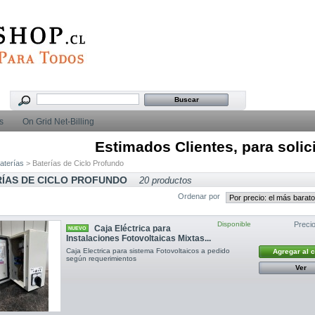
s
On Grid Net-Billing
Estimados Clientes, para solicitar i
aterías
> Baterías de Ciclo Profundo
RÍAS DE CICLO PROFUNDO
20 productos
Ordenar por
Disponible
Precio
Caja Eléctrica para
NUEVO
Instalaciones Fotovoltaicas Mixtas...
Caja Electrica para sistema Fotovoltaicos a pedido
Agregar al 
según requerimientos
Ver