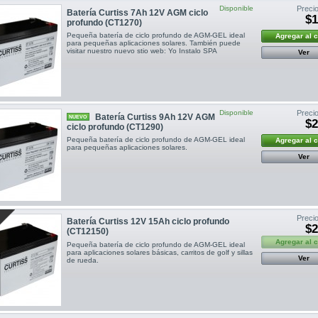
Disponible
Precio
Batería Curtiss 7Ah 12V AGM ciclo
$1
profundo (CT1270)
Pequeña batería de ciclo profundo de AGM-GEL ideal
Agregar al 
para pequeñas aplicaciones solares. También puede
visitar nuestro nuevo stio web: Yo Instalo SPA
Ver
Disponible
Precio
Batería Curtiss 9Ah 12V AGM
NUEVO
$2
ciclo profundo (CT1290)
Pequeña batería de ciclo profundo de AGM-GEL ideal
Agregar al 
para pequeñas aplicaciones solares.
Ver
Precio
Batería Curtiss 12V 15Ah ciclo profundo
$2
(CT12150)
Agregar al 
Pequeña batería de ciclo profundo de AGM-GEL ideal
para aplicaciones solares básicas, carritos de golf y sillas
Ver
de rueda.