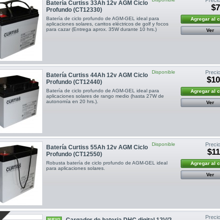
Batería Curtiss 33Ah 12v AGM Ciclo
$7
Profundo (CT12330)
Batería de ciclo profundo de AGM-GEL ideal para
Agregar al 
aplicaciones solares, carritos eléctricos de golf y focos
para cazar (Entrega aprox. 35W durante 10 hrs.)
Ver
Disponible
Precio
Batería Curtiss 44Ah 12v AGM Ciclo
$10
Profundo (CT12440)
Batería de ciclo profundo de AGM-GEL ideal para
Agregar al 
aplicaciones solares de rango medio (hasta 27W de
autonomía en 20 hrs.).
Ver
Disponible
Precio
Batería Curtiss 55Ah 12v AGM Ciclo
$11
Profundo (CT12550)
Robusta batería de ciclo profundo de AGM-GEL ideal
Agregar al 
para aplicaciones solares.
Ver
Precio
Cargador de bateria DHC digital 12V/2
NUEVO