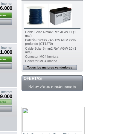
 Internet
6.000
carro
Cable Solar 4 mm2 Ref: AGW 11 (1
mts)
Batería Curtiss 7Ah 12V AGM ciclo
profundo (CT1270)
 Internet
Cable Solar 6 mm2 Ref: AGW 10 (1
1.000
mts)
Conector MC4 hembra
carro
Conector MC4 macho
Todos los mejores vendedores
OFERTAS
No hay ofertas en este momento
 Internet
9.000
carro