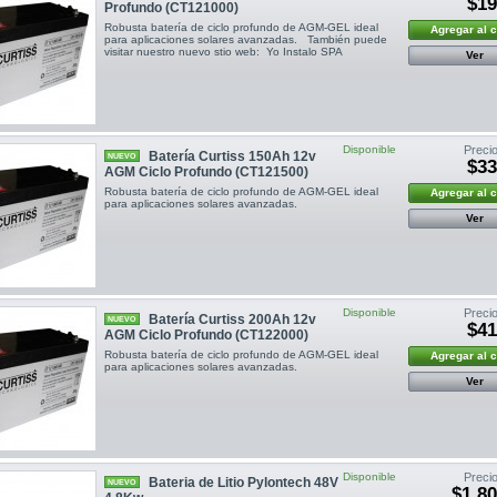
$19
Profundo (CT121000)
Robusta batería de ciclo profundo de AGM-GEL ideal
Agregar al 
para aplicaciones solares avanzadas. También puede
visitar nuestro nuevo stio web: Yo Instalo SPA
Ver
Disponible
Precio
Batería Curtiss 150Ah 12v
NUEVO
$33
AGM Ciclo Profundo (CT121500)
Robusta batería de ciclo profundo de AGM-GEL ideal
Agregar al 
para aplicaciones solares avanzadas.
Ver
Disponible
Precio
Batería Curtiss 200Ah 12v
NUEVO
$41
AGM Ciclo Profundo (CT122000)
Robusta batería de ciclo profundo de AGM-GEL ideal
Agregar al 
para aplicaciones solares avanzadas.
Ver
Disponible
Precio
Bateria de Litio Pylontech 48V
NUEVO
$1.8