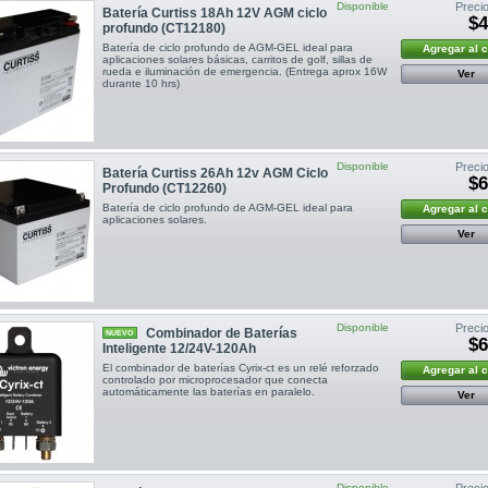
Disponible
Precio
Batería Curtiss 18Ah 12V AGM ciclo
$4
profundo (CT12180)
Batería de ciclo profundo de AGM-GEL ideal para
Agregar al 
aplicaciones solares básicas, carritos de golf, sillas de
rueda e iluminación de emergencia. (Entrega aprox 16W
Ver
durante 10 hrs)
Disponible
Precio
Batería Curtiss 26Ah 12v AGM Ciclo
$6
Profundo (CT12260)
Batería de ciclo profundo de AGM-GEL ideal para
Agregar al 
aplicaciones solares.
Ver
Disponible
Precio
Combinador de Baterías
NUEVO
$6
Inteligente 12/24V-120Ah
El combinador de baterías Cyrix-ct es un relé reforzado
Agregar al 
controlado por microprocesador que conecta
automáticamente las baterías en paralelo.
Ver
Disponible
Precio