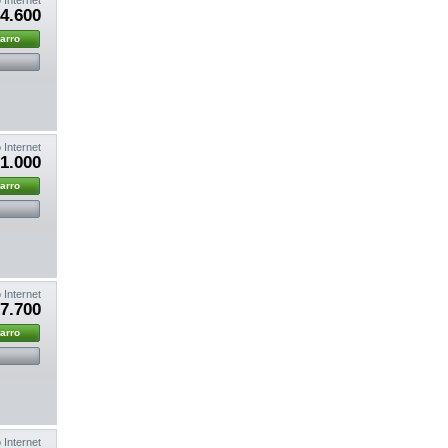
4.600
carro
 Internet
1.000
carro
 Internet
7.700
carro
 Internet