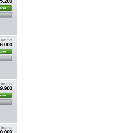
5.200
carro
 Internet
6.000
carro
 Internet
9.900
carro
 Internet
00.000