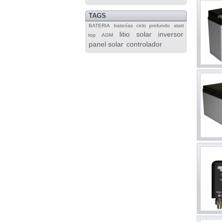
TAGS
BATERIA
baterías
ciclo profundo
start
litio
solar
inversor
top
AGM
panel solar
controlador