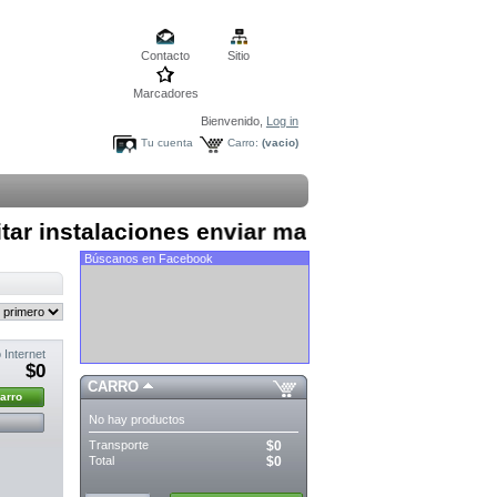
Contacto
Sitio
Marcadores
Bienvenido,
Log in
Tu cuenta
Carro:
(vacio)
nstalaciones enviar mail a contacto@yoinstal
Búscanos en Facebook
 Internet
$0
CARRO
carro
No hay productos
Transporte
$0
Total
$0