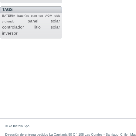
TAGS
BATERIA
baterías
start top
AGM
ciclo
panel solar
profundo
controlador
litio
solar
inversor
© Yo Instalo Spa
Dirección de entrega pedidos La Capitania 80 Of. 108 Las Condes - Santiago. Chile |
Ma