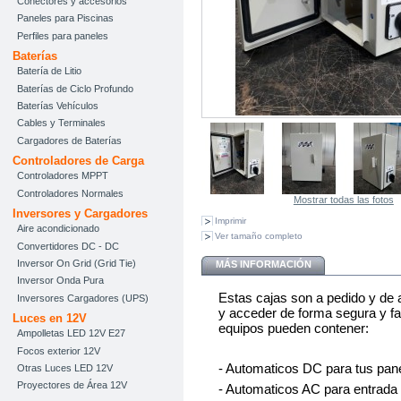
Conectores y accesorios
Paneles para Piscinas
Perfiles para paneles
Baterías
Batería de Litio
Baterías de Ciclo Profundo
Baterías Vehículos
Cables y Terminales
Cargadores de Baterías
Controladores de Carga
Controladores MPPT
Controladores Normales
Mostrar todas las fotos
Inversores y Cargadores
Imprimir
Aire acondicionado
Ver tamaño completo
Convertidores DC - DC
Inversor On Grid (Grid Tie)
MÁS INFORMACIÓN
Inversor Onda Pura
Estas cajas son a pedido y de a
Inversores Cargadores (UPS)
y acceder de forma segura y fac
Luces en 12V
equipos pueden contener:
Ampolletas LED 12V E27
Focos exterior 12V
- Automaticos DC para tus pan
Otras Luces LED 12V
Proyectores de Área 12V
- Automaticos AC para entrada 