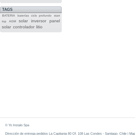
TAGS
BATERIA
baterías
ciclo profundo
start
solar
inversor
panel
top
AGM
solar
controlador
litio
© Yo Instalo Spa
Dirección de entrega pedidos La Capitania 80 Of. 108 Las Condes - Santiago. Chile |
Ma