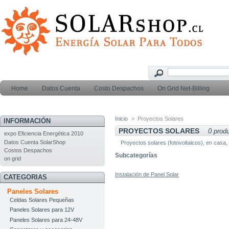
Home
Datos Cuenta
Costo Despachos
On Grid Net-Billing
Inicio
>
Proyectos Solares
INFORMACIÓN
PROYECTOS SOLARES
0 prod
expo Eficiencia Energética 2010
Datos Cuenta SolarShop
Proyectos solares (fotovoltaicos), en casa,
Costos Despachos
Subcategorías
on grid
Instalación de Panel Solar
CATEGORIAS
Paneles Solares
Celdas Solares Pequeñas
Paneles Solares para 12V
Paneles Solares para 24-48V