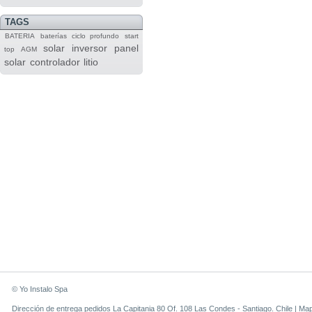
TAGS
BATERIA
baterías
ciclo profundo
start
solar
inversor
panel
top
AGM
solar
controlador
litio
© Yo Instalo Spa
Dirección de entrega pedidos La Capitania 80 Of. 108 Las Condes - Santiago. Chile |
Ma