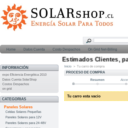
Home
Datos Cuenta
Costo Despachos
On Grid Net-Billing
Estimados Clientes, para
Inicio
>
Tu carro de compra
INFORMACIÓN
PROCESO DE COMPRA
expo Eficiencia Energética 2010
Datos Cuenta SolarShop
Resumen
Acce
Costos Despachos
on grid
Tu carro esta vacio
CATEGORIAS
Paneles Solares
Celdas Solares Pequeñas
Paneles Solares para 12V
Paneles Solares para 24-48V