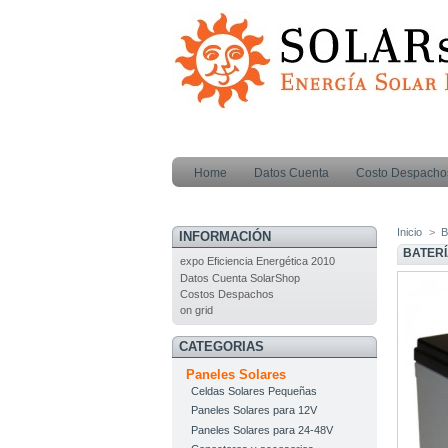
Home
Datos Cuenta
Costo Despacho
Inicio
>
B
INFORMACIÓN
BATERÍ
expo Eficiencia Energética 2010
Datos Cuenta SolarShop
Costos Despachos
on grid
CATEGORIAS
Paneles Solares
Celdas Solares Pequeñas
Paneles Solares para 12V
Paneles Solares para 24-48V