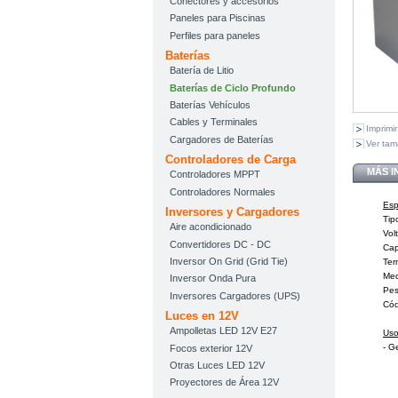
Conectores y accesorios
Paneles para Piscinas
Perfiles para paneles
Baterías
Batería de Litio
Baterías de Ciclo Profundo
Baterías Vehículos
Cables y Terminales
Imprimir
Cargadores de Baterías
Ver ta
Controladores de Carga
MÁS 
Controladores MPPT
Controladores Normales
Esp
Inversores y Cargadores
Tip
Aire acondicionado
Vol
Convertidores DC - DC
Cap
Inversor On Grid (Grid Tie)
Ter
Med
Inversor Onda Pura
Pes
Inversores Cargadores (UPS)
Cód
Luces en 12V
Ampolletas LED 12V E27
Us
- G
Focos exterior 12V
Otras Luces LED 12V
Proyectores de Área 12V