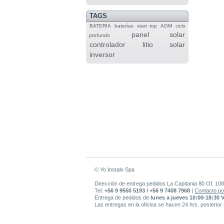
TAGS
BATERIA
baterías
start top
AGM
ciclo
panel solar
profundo
controlador
litio
solar
inversor
© Yo Instalo Spa
Dirección de entrega pedidos La Capitania 80 Of. 108
Tel:
+56 9 9550 5193 / +56 9 7408 7968
|
Contacto po
Entrega de pedidos de
lunes a jueves 10:00-18:30 
Las entregas en la oficina se hacen 24 hrs. posterior