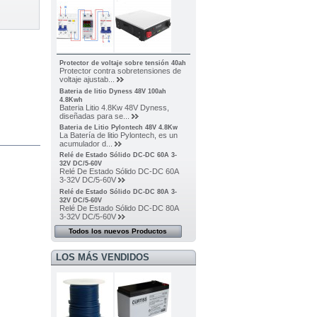
Protector de voltaje sobre tensión 40ah
Protector contra sobretensiones de
voltaje ajustab...
Bateria de litio Dyness 48V 100ah
4.8Kwh
Bateria Litio 4.8Kw 48V Dyness,
diseñadas para se...
Bateria de Litio Pylontech 48V 4.8Kw
La Batería de litio Pylontech, es un
acumulador d...
Relé de Estado Sólido DC-DC 60A 3-
32V DC/5-60V
Relé De Estado Sólido DC-DC 60A
3-32V DC/5-60V
Relé de Estado Sólido DC-DC 80A 3-
32V DC/5-60V
Relé De Estado Sólido DC-DC 80A
3-32V DC/5-60V
Todos los nuevos Productos
LOS MÁS VENDIDOS