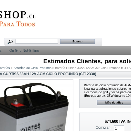
s
On Grid Net-Billing
Estimados Clientes, para solicit
aterías
>
Baterías de Ciclo Profundo
> Batería Curtiss 33Ah 12v AGM Ciclo Profundo (CT12
A CURTISS 33AH 12V AGM CICLO PROFUNDO (CT12330)
Batería de ciclo profundo de A
ideal para aplicaciones solares, c
eléctricos de golf y focos para c
(Entrega aprox. 35W durante 10 
Más detalles
$74.600
IVA I
Comprar :