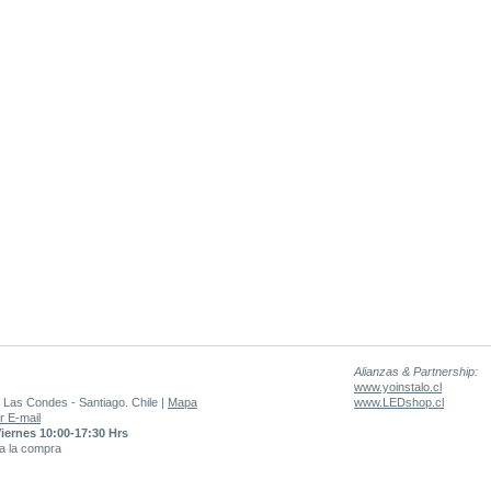
Alianzas & Partnership:
www.yoinstalo.cl
 Las Condes - Santiago. Chile |
Mapa
www.LEDshop.cl
r E-mail
Viernes 10:00-17:30 Hrs
 a la compra