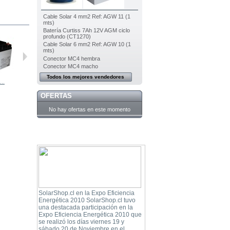
Cable Solar 4 mm2 Ref: AGW 11 (1
mts)
Batería Curtiss 7Ah 12V AGM ciclo
profundo (CT1270)
Cable Solar 6 mm2 Ref: AGW 10 (1
mts)
Conector MC4 hembra
Conector MC4 macho
Todos los mejores vendedores
...
Batería...
Batería...
Batería...
Batería...
OFERTAS
No hay ofertas en este momento
SolarShop.cl en la Expo Eficiencia
Energética 2010 SolarShop.cl tuvo
una destacada participación en la
Expo Eficiencia Energética 2010 que
se realizó los días viernes 19 y
sábado 20 de Noviembre en el