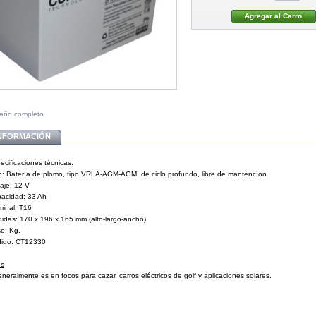
maño completo
INFORMACIÓN
ecificaciones técnicas:
o: Batería de plomo, tipo VRLA-AGM-AGM, de ciclo profundo, libre de mantencíon
taje: 12 V
acidad: 33 Ah
minal: T16
idas: 170 x 196 x 165 mm (alto-largo-ancho)
o: Kg.
igo: CT12330
os
eneralmente es en focos para cazar, carros eléctricos de golf y aplicaciones solares.