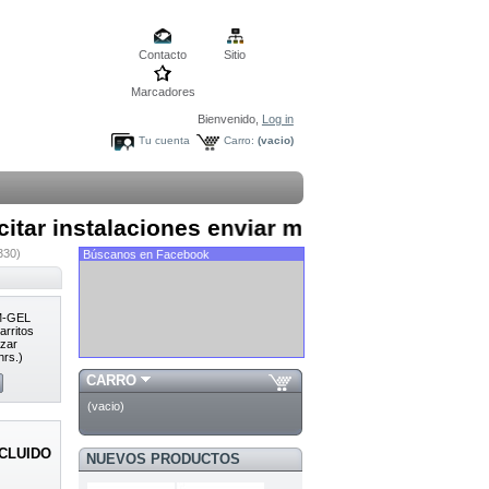
Contacto
Sitio
Marcadores
Bienvenido,
Log in
Tu cuenta
Carro:
(vacio)
ar instalaciones enviar mail a contacto@yoin
330)
Búscanos en Facebook
GM-GEL
arritos
azar
hrs.)
CARRO
(vacio)
NCLUIDO
NUEVOS PRODUCTOS