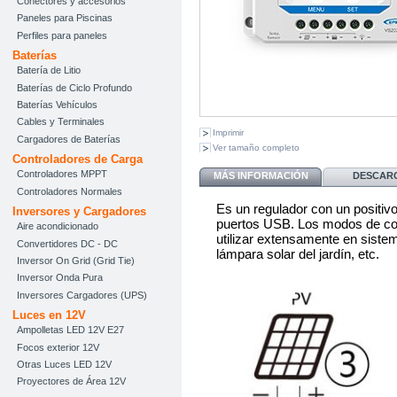
Conectores y accesorios
Paneles para Piscinas
Perfiles para paneles
Baterías
Batería de Litio
Baterías de Ciclo Profundo
Baterías Vehículos
Cables y Terminales
Imprimir
Cargadores de Baterías
Ver tamaño completo
Controladores de Carga
Controladores MPPT
MÁS INFORMACIÓN
DESCAR
Controladores Normales
Es un regulador con un positi
Inversores y Cargadores
puertos USB. Los modos de cont
Aire acondicionado
utilizar extensamente en sistem
Convertidores DC - DC
lámpara solar del jardín, etc.
Inversor On Grid (Grid Tie)
Inversor Onda Pura
Inversores Cargadores (UPS)
Luces en 12V
Ampolletas LED 12V E27
Focos exterior 12V
Otras Luces LED 12V
Proyectores de Área 12V