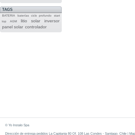
TAGS
BATERIA
baterías
ciclo profundo
start
litio
solar
inversor
top
AGM
panel solar
controlador
© Yo Instalo Spa
Dirección de entrega pedidos La Capitania 80 Of. 108 Las Condes - Santiago. Chile |
Ma