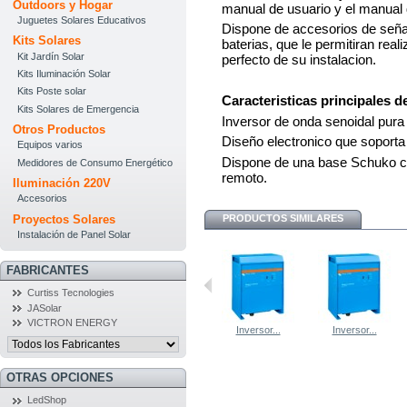
Outdoors y Hogar
manual de usuario y el manual 
Juguetes Solares Educativos
Dispone de accesorios de señal
Kits Solares
baterias, que le permitiran rea
Kit Jardín Solar
perfecto de su instalacion.
Kits Iluminación Solar
Kits Poste solar
Caracteristicas principales d
Kits Solares de Emergencia
Inversor de onda senoidal pur
Otros Productos
Diseño electronico que soporta
Equipos varios
Dispone de una base Schuko co
Medidores de Consumo Energético
remoto.
Iluminación 220V
Accesorios
Proyectos Solares
PRODUCTOS SIMILARES
Instalación de Panel Solar
FABRICANTES
Curtiss Tecnologies
JASolar
VICTRON ENERGY
Inversor...
Inversor...
Inversor...
Inversor...
OTRAS OPCIONES
LedShop