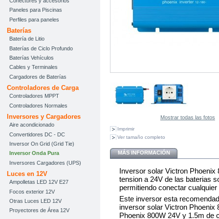
Conectores y accesorios
Paneles para Piscinas
Perfiles para paneles
Baterías
Batería de Litio
Baterías de Ciclo Profundo
Baterías Vehículos
Cables y Terminales
Cargadores de Baterías
Controladores de Carga
Controladores MPPT
Controladores Normales
Inversores y Cargadores
Mostrar todas las fotos
Aire acondicionado
Imprimir
Convertidores DC - DC
Ver tamaño completo
Inversor On Grid (Grid Tie)
MÁS INFORMACIÓN
Inversor Onda Pura
Inversores Cargadores (UPS)
Inversor solar Victron Phoenix
Luces en 12V
tension a 24V de las baterias 
Ampolletas LED 12V E27
permitiendo conectar cualquier
Focos exterior 12V
Este inversor esta recomenda
Otras Luces LED 12V
inversor solar Victron Phoenix
Proyectores de Área 12V
Phoenix 800W 24V y 1.5m de cab