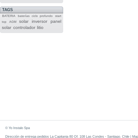
TAGS
BATERIA
baterías
ciclo profundo
start
solar
inversor
panel
top
AGM
solar
controlador
litio
© Yo Instalo Spa
Dirección de entrega pedidos La Capitania 80 Of. 108 Las Condes - Santiago. Chile |
Ma