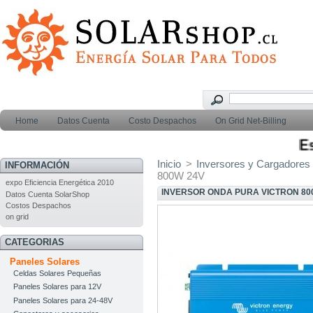
Home
Datos Cuenta
Costo Despachos
On Grid Net-Billing
Esti
Inicio
>
Inversores y Cargadores
INFORMACIÓN
800W 24V
expo Eficiencia Energética 2010
INVERSOR ONDA PURA VICTRON 80
Datos Cuenta SolarShop
Costos Despachos
on grid
CATEGORIAS
Paneles Solares
Celdas Solares Pequeñas
Paneles Solares para 12V
Paneles Solares para 24-48V