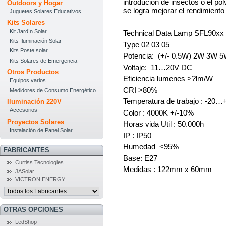
introdución de insectos o el pol
Outdoors y Hogar
se logra
mejorar el rendimiento y
Juguetes Solares Educativos
Kits Solares
Kit Jardín Solar
Technical Data Lamp SFL90xx
Kits Iluminación Solar
Type 02 03 05
Kits Poste solar
Potencia: (+/- 0.5W) 2W 3W
Kits Solares de Emergencia
Voltaje: 11…20V DC
Otros Productos
Eficiencia lumenes >?lm/W
Equipos varios
CRI >80%
Medidores de Consumo Energético
Temperatura de trabajo : -20
Iluminación 220V
Accesorios
Color : 4000K +/-10%
Proyectos Solares
Horas vida Util : 50.000h
Instalación de Panel Solar
IP : IP50
Humedad <95%
FABRICANTES
Base: E27
Curtiss Tecnologies
Medidas : 122mm x 60mm
JASolar
VICTRON ENERGY
OTRAS OPCIONES
LedShop