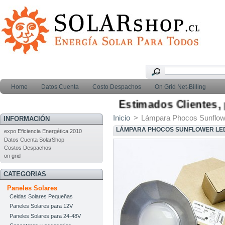
Home
Datos Cuenta
Costo Despachos
On Grid Net-Billing
Estimados Clientes, par
Inicio
>
Lámpara Phocos Sunflo
INFORMACIÓN
LÁMPARA PHOCOS SUNFLOWER LED
expo Eficiencia Energética 2010
Datos Cuenta SolarShop
Costos Despachos
on grid
CATEGORIAS
Paneles Solares
Celdas Solares Pequeñas
Paneles Solares para 12V
Paneles Solares para 24-48V