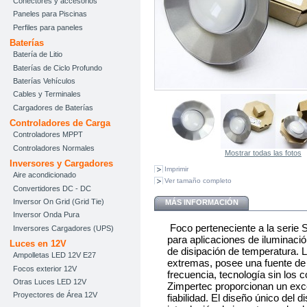
Conectores y accesorios
Paneles para Piscinas
Perfiles para paneles
Baterías
Batería de Litio
Baterías de Ciclo Profundo
Baterías Vehículos
Cables y Terminales
Cargadores de Baterías
Controladores de Carga
Controladores MPPT
Controladores Normales
Mostrar todas las fotos
Inversores y Cargadores
Imprimir
Aire acondicionado
Ver tamaño completo
Convertidores DC - DC
Inversor On Grid (Grid Tie)
MÁS INFORMACIÓN
Inversor Onda Pura
Foco perteneciente a la serie S
Inversores Cargadores (UPS)
para aplicaciones de iluminación
Luces en 12V
de disipación de temperatura. 
Ampolletas LED 12V E27
extremas, posee una fuente de
Focos exterior 12V
frecuencia,
tecnología sin los 
Otras Luces LED 12V
Zimpertec proporcionan un exc
Proyectores de Área 12V
fiabilidad. El diseño único del 