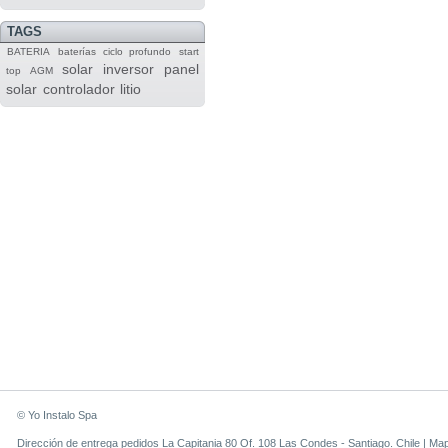
TAGS
BATERIA
baterías
ciclo profundo
start
solar
inversor
panel
top
AGM
solar
controlador
litio
© Yo Instalo Spa
Dirección de entrega pedidos La Capitania 80 Of. 108 Las Condes - Santiago. Chile |
Ma