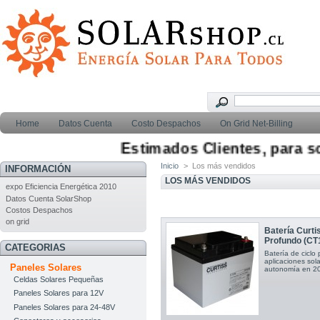
Home
Datos Cuenta
Costo Despachos
On Grid Net-Billing
Estimados Clientes, para solicita
Inicio
>
Los más vendidos
INFORMACIÓN
LOS MÁS VENDIDOS
expo Eficiencia Energética 2010
Datos Cuenta SolarShop
Costos Despachos
on grid
Batería Curt
Profundo (CT
CATEGORIAS
Batería de ciclo
aplicaciones sol
Paneles Solares
autonomía en 20 
Celdas Solares Pequeñas
Paneles Solares para 12V
Paneles Solares para 24-48V