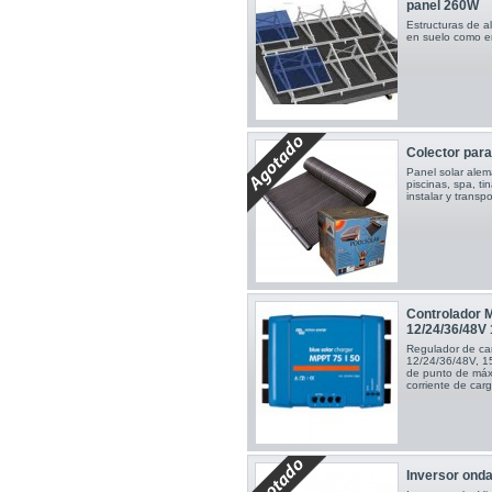
panel 260W
Estructuras de al
en suelo como en
Colector para
Panel solar alem
piscinas, spa, tin
instalar y trans
Controlador 
12/24/36/48V
Regulador de ca
12/24/36/48V, 1
de punto de máx
corriente de car
Inversor ond