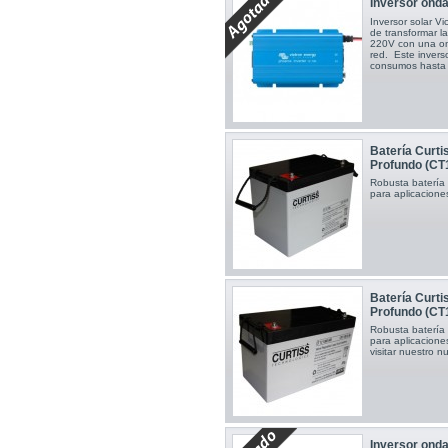
Inversor ond
Inversor solar V
de transformar la
220V con una ond
red. Este inver
consumos hast
Batería Curt
Profundo (CT
Robusta batería
para aplicacione
Batería Curt
Profundo (CT
Robusta batería
para aplicacion
visitar nuestro 
Inversor ond