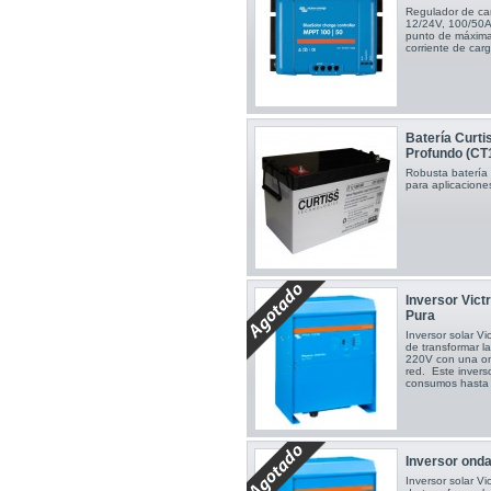
Regulador de ca
12/24V, 100/50A
punto de máxima
corriente de car
Batería Curt
Profundo (CT
Robusta batería
para aplicacione
Inversor Vic
Pura
Inversor solar V
de transformar la
220V con una ond
red. Este inver
consumos hast
Inversor ond
Inversor solar V