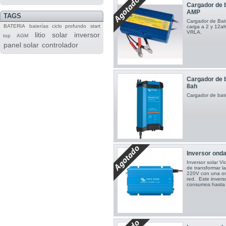
Cargador de b
AMP
TAGS
Cargador de Bate
BATERIA
baterías
ciclo profundo
start
carga a 2 y 12a
VRLA.
litio
solar
inversor
top
AGM
panel solar
controlador
Cargador de b
8ah
Cargador de bat
Inversor ond
Inversor solar V
de transformar la
220V con una ond
red. Este inver
consumos hast