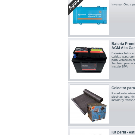
Inversor Onda p
Bateria Prem
AGM Alta Ga
Baterías fabric
calidad para cump
para vehiculos
También puede vi
Instalo SPA
Colector para
Panel solar alem
piscinas, spa, tin
instalar y trans
Kit perfil - e