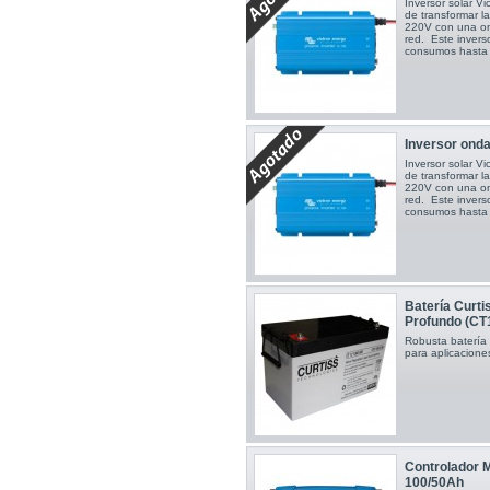
Inversor solar V
de transformar la
220V con una ond
red. Este inver
consumos hast
Inversor ond
Inversor solar V
de transformar la
220V con una ond
red. Este inver
consumos hast
Batería Curt
Profundo (CT
Robusta batería
para aplicacione
Controlador 
100/50Ah