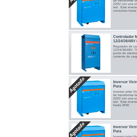
de transformar la
220V con una ond
red. Este inver
consumos hast
Controlador 
12/24/36/48V
Regulador de ca
12/24/36/48V, 7
punto de máxima
corriente de car
Inversor Vic
Pura
Inversor solar V
de transformar la
220V con una ond
red. Este inver
hasta 3KW.
Inversor Vic
Pura
Inversor solar V