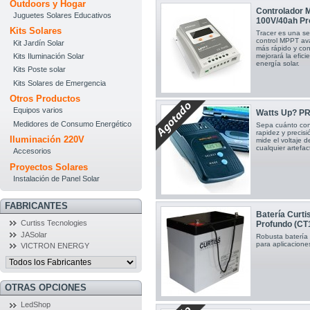
Outdoors y Hogar
Controlador 
Juguetes Solares Educativos
100V/40ah Pr
Kits Solares
Tracer es una se
control MPPT av
Kit Jardín Solar
más rápido y con
mejorará la efic
Kits Iluminación Solar
energía solar.
Kits Poste solar
Kits Solares de Emergencia
Otros Productos
Equipos varios
Watts Up? P
Medidores de Consumo Energético
Sepa cuánto cons
rapidez y precis
Iluminación 220V
mide el voltaje d
cualquier artefac
Accesorios
Proyectos Solares
Instalación de Panel Solar
FABRICANTES
Batería Curt
Curtiss Tecnologies
Profundo (CT
JASolar
Robusta batería
para aplicacione
VICTRON ENERGY
OTRAS OPCIONES
LedShop