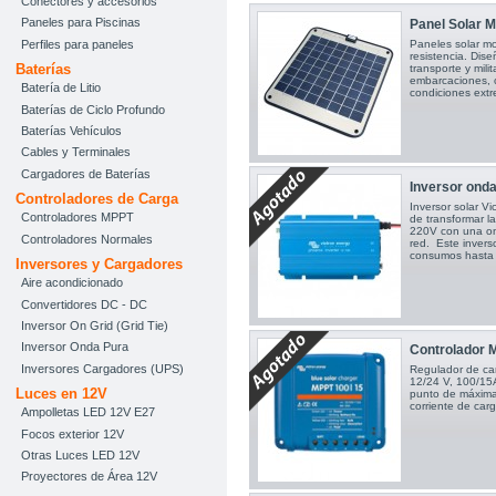
Conectores y accesorios
Paneles para Piscinas
Panel Solar 
Perfiles para paneles
Paneles solar mo
resistencia. Dis
Baterías
transporte y mili
embarcaciones, 
Batería de Litio
condiciones ext
Baterías de Ciclo Profundo
Baterías Vehículos
Cables y Terminales
Cargadores de Baterías
Inversor ond
Controladores de Carga
Inversor solar V
Controladores MPPT
de transformar la
220V con una ond
Controladores Normales
red. Este inver
consumos hast
Inversores y Cargadores
Aire acondicionado
Convertidores DC - DC
Inversor On Grid (Grid Tie)
Inversor Onda Pura
Controlador 
Inversores Cargadores (UPS)
Regulador de ca
12/24 V, 100/15
Luces en 12V
punto de máxima
corriente de car
Ampolletas LED 12V E27
Focos exterior 12V
Otras Luces LED 12V
Proyectores de Área 12V