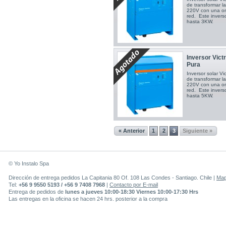
de transformar la
220V con una ond
red. Este inver
hasta 3KW.
Inversor Vic
Pura
Inversor solar V
de transformar la
220V con una ond
red. Este inver
hasta 5KW.
« Anterior
1
2
3
Siguiente »
© Yo Instalo Spa
Dirección de entrega pedidos La Capitania 80 Of. 108 Las Condes - Santiago. Chile |
Ma
Tel:
+56 9 9550 5193 / +56 9 7408 7968
|
Contacto por E-mail
Entrega de pedidos de
lunes a jueves 10:00-18:30 Viernes 10:00-17:30 Hrs
Las entregas en la oficina se hacen 24 hrs. posterior a la compra