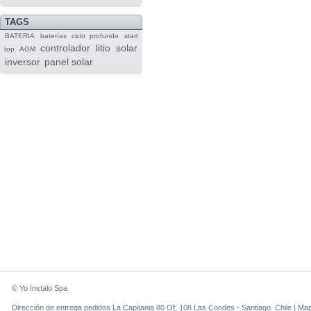
TAGS
BATERIA
baterías
ciclo profundo
start
controlador
litio
solar
top
AGM
inversor
panel solar
© Yo Instalo Spa
Dirección de entrega pedidos La Capitania 80 Of. 108 Las Condes - Santiago. Chile |
Ma