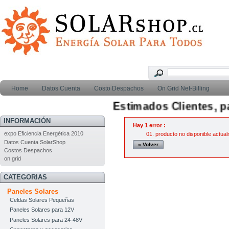
Home
Datos Cuenta
Costo Despachos
On Grid Net-Billing
Estimados Clientes, para
INFORMACIÓN
Hay 1 error :
expo Eficiencia Energética 2010
producto no disponible actua
Datos Cuenta SolarShop
« Volver
Costos Despachos
on grid
CATEGORIAS
Paneles Solares
Celdas Solares Pequeñas
Paneles Solares para 12V
Paneles Solares para 24-48V