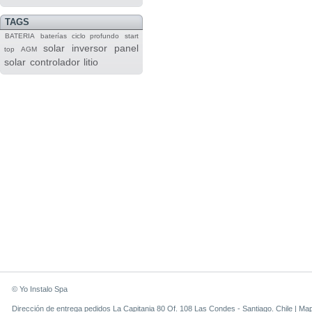
TAGS
BATERIA
baterías
ciclo profundo
start
solar
inversor
panel
top
AGM
solar
controlador
litio
© Yo Instalo Spa
Dirección de entrega pedidos La Capitania 80 Of. 108 Las Condes - Santiago. Chile |
Ma