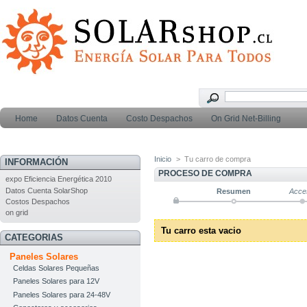
Home
Datos Cuenta
Costo Despachos
On Grid Net-Billing
Inicio
>
Tu carro de compra
INFORMACIÓN
PROCESO DE COMPRA
expo Eficiencia Energética 2010
Datos Cuenta SolarShop
Resumen
Acce
Costos Despachos
on grid
Tu carro esta vacio
CATEGORIAS
Paneles Solares
Celdas Solares Pequeñas
Paneles Solares para 12V
Paneles Solares para 24-48V